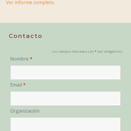
Ver informe completo.
Contacto
Los campos marcados con
*
son obligatorios
Nombre
*
Email
*
Organización